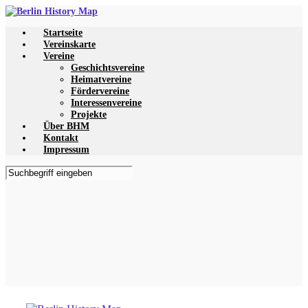
Zum
Hauptinhalt
Startseite
springen
Vereinskarte
Vereine
Geschichtsvereine
Heimatvereine
Fördervereine
Interessenvereine
Projekte
Über BHM
Kontakt
Impressum