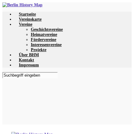
Zum
Hauptinhalt
Startseite
springen
Vereinskarte
Vereine
Geschichtsvereine
Heimatvereine
Fördervereine
Interessenvereine
Projekte
Über BHM
Kontakt
Impressum