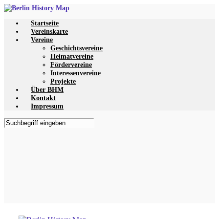
Zum
Hauptinhalt
Startseite
springen
Vereinskarte
Vereine
Geschichtsvereine
Heimatvereine
Fördervereine
Interessenvereine
Projekte
Über BHM
Kontakt
Impressum