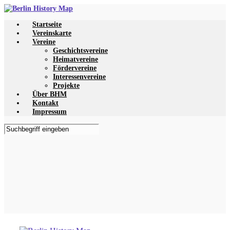
Zum
Hauptinhalt
Startseite
springen
Vereinskarte
Vereine
Geschichtsvereine
Heimatvereine
Fördervereine
Interessenvereine
Projekte
Über BHM
Kontakt
Impressum