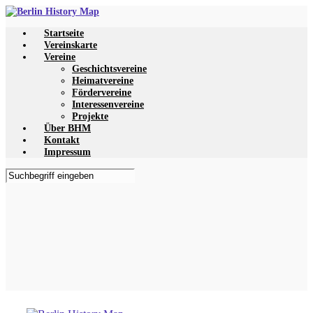
Zum
Hauptinhalt
Startseite
springen
Vereinskarte
Vereine
Geschichtsvereine
Heimatvereine
Fördervereine
Interessenvereine
Projekte
Über BHM
Kontakt
Impressum