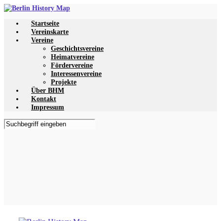
Zum
Hauptinhalt
Startseite
springen
Vereinskarte
Vereine
Geschichtsvereine
Heimatvereine
Fördervereine
Interessenvereine
Projekte
Über BHM
Kontakt
Impressum